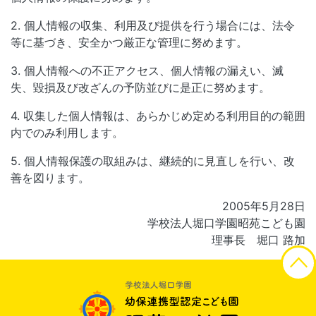
2. 個人情報の収集、利用及び提供を行う場合には、法令
発達支援事業
等に基づき、安全かつ厳正な管理に努めます。
発達の理解と支援への想い
3. 個人情報への不正アクセス、個人情報の漏えい、滅
失、毀損及び改ざんの予防並びに是正に努めます。
こども発達支援事業所 エール昭苑
4. 収集した個人情報は、あらかじめ定める利用目的の範囲
内でのみ利用します。
地域子育て支援拠点事業
学童保育
5. 個人情報保護の取組みは、継続的に見直しを行い、改
しょうえんこども
昭苑
こそだてルーム
学童クラブ
善を図ります。
2005年5月28日
学校法人堀口学園昭苑こども園
理事長 堀口 路加