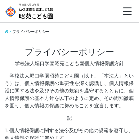
採用情報
プライバシーポリシー
採用についての基本方針
プライバシーポリシー
人材育成3つの柱
学校法人堀口学園昭苑こども園個人情報保護方針
保育教諭・保育士募集要項
学校法人堀口学園昭苑こども園（以下、「本法人」とい
エントリー・見学予約フォームはこちら
う）は、個人情報保護の重要性を深く認識し、個人情報保
護に関する法令及びその他の規範を遵守するとともに、個
人情報保護の基本方針を以下のように定め、その周知徹底
を図り、個人情報の保護に努めることを宣言します。
保護者の方へ
記
お知らせ一覧
1. 個人情報保護に関する法令及びその他の規範を遵守し、
個人情報の保護に努めます。