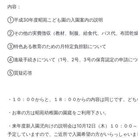
内容：
①平成30年度昭苑こども園の入園案内の説明
②その他の実費徴収（教材、制服、給食代、バス代、布団乾
③特色ある教育のための月特定負担額について
④進級手続きについて（1号、2号、3号の保育認定の申請につ
⑤質疑応答
・１０：００からと、１８：００からの内容は同じです。どち
・お車の方は昭苑幼稚園の園庭をご利用下さい。
・来年度新入園児向けの説明会は10月12日（木）１０：００
予定していますので、ご近所で入園希望の方がいらっしゃいま